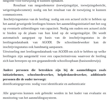
rangorde voor toewijzing te kunnen opmaken.
Resultaat van rangordemotor (toewijzingslijst, toewijzingsbericht,
weigeringsdocument): nodig om het resultaat van de toewijzing te kunnen
communiceren.
Inschrijvingsstatus van de leerling: nodig om een actueel zicht te hebben op
het aantal geweigerde leerlingen binnen het aanmeldingsinitiatief met het oog
op eventuele uitbreidingen van capaciteit. Nodig om ouders een actueel zicht
te bieden op de plaats van hun kind op de weigeringslijst. Dit wordt
automatisch aangepast op basis van de inschrijvingsstatus in de
leerlingendatabank van AGODI. De schoolmedewerker kan de
inschrijvingsstatus ook handmatig aanpassen.
Uitwisseling met leerlingendatabank van AGODI om zich te hebben op welke
leerlingen zijn aangemeld voor een capaciteitsniveau waarvoor de leerling
zich kan beroepen op een gegarandeerde schoolloopbaan (basisonderwijs).
Andere personen die betrokken zijn bij de aanmeldingen zoals
initiatiefnemer, schoolmedewerker, helpdeskmedewerker, additionele
personen die de ouder toevoegt:
Identificatiegegevens: nodig voor identificatie en authenticatie
Alle gegevens kunnen ook gebruikt worden in het kader van evaluatie en
monitoring van het aanmeldingssysteem.