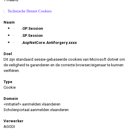
2.
Technische Dotnet Cookies
Naam
·
.OP.Session
·
.SP.Session
·
.AspNetCore.Antiforgery.xxxx
Doel
Dit zijn standaard sessie-gebaseerde cookies van Microsoft dotnet om
de veiligheid te garanderen en de correcte browser/eigenaar te kunnen
verifiëren.
Type
Cookie
Domein
<initiatief>.aanmelden.vlaanderen
Scholenportaal.aanmelden.vlaanderen
Verwerker
AGODI