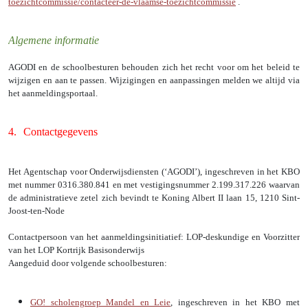
toezichtcommissie/contacteer-de-vlaamse-toezichtcommissie
.
Algemene informatie
AGODI en de schoolbesturen behouden zich het recht voor om het beleid te
wijzigen en aan te passen. Wijzigingen en aanpassingen melden we altijd via
het aanmeldingsportaal.
4.
Contactgegevens
Het Agentschap voor Onderwijsdiensten (‘AGODI’), ingeschreven in het KBO
met nummer 0316.380.841 en met vestigingsnummer 2.199.317.226 waarvan
de administratieve zetel zich bevindt te Koning Albert II laan 15, 1210 Sint-
Joost-ten-Node
Contactpersoon van het aanmeldingsinitiatief:
LOP-deskundige en Voorzitter
van het LOP Kortrijk Basisonderwijs
Aangeduid door volgende schoolbesturen:
GO! scholengroep Mandel en Leie
, ingeschreven in het KBO met