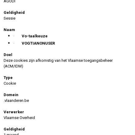
AGODI
Geldigheid
Sessie
Naam
·
Vo-taalkeuze
·
VOGTIANONUSER
Doel
Deze cookies zijn afkomstig van het Vlaamse toegangsbeheer
(ACM/IDM)
Type
Cookie
Domein
.vlaanderen.be
Verwerker
Vlaamse Overheid
Geldigheid
1 maand