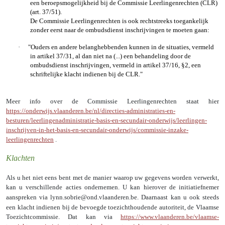
een
beroepsmogelijkheid
bij de Commissie Leerlingenrechten (CLR)
(art. 37/51).
De Commissie Leerlingenrechten is ook rechtstreeks toegankelijk
zonder eerst naar de ombudsdienst inschrijvingen te moeten gaan:
·
"Ouders en andere belanghebbenden kunnen in de situaties, vermeld
in artikel 37/31, al dan niet na (...) een behandeling door de
ombudsdienst inschrijvingen, vermeld in artikel 37/16, §2, een
schriftelijke klacht indienen bij de CLR."
Meer info over de Commissie Leerlingenrechten staat hier
https://onderwijs.vlaanderen.be/nl/directies-administraties-en-
besturen/leerlingenadministratie-basis-en-secundair-onderwijs/leerlingen-
inschrijven-in-het-basis-en-secundair-onderwijs/commissie-inzake-
leerlingenrechten
.
Klachten
Als u het niet eens bent met de manier waarop uw gegevens worden verwerkt,
kan u verschillende acties ondernemen. U kan hierover de initiatiefnemer
aanspreken via lynn.sobrie@ond.vlaanderen.be. Daarnaast
kan u ook steeds
een klacht indienen bij de bevoegde toezichthoudende autoriteit, de Vlaamse
Toezichtcommissie. Dat kan via
https://www.vlaanderen.be/vlaamse-