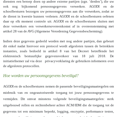
diensten een beroep doen op andere externe partijen (zgn. ‘derden’), die uw
ook nog bijkomend persoonsgegevens verwerken. AGODI en de
schoolbesturen bezorgen uw persoonsgegevens aan die verwerkers, zodat ze
de dienst in kwestie kunnen verlenen. AGODI en de schoolbesturen oefenen
daar op elk moment controle uit. AGODI en de schoolbesturen sluiten met
deze verwerkers een verwerkersovereenkomst af in overeenstemming met
artikel 28 van de AVG (Algemene Verordening Gegevensbescherming).
Indien deze gegevens gedeeld worden met nog andere partijen, dan gebeurt
dit enkel nadat hiervoor een protocol wordt afgesloten tussen de betrokken
instanties, zoals bedoeld in artikel 8 van het Decreet betreffende het
elektronisch bestuurlijke gegevensverkeer van 18 juli 2018. De
initiatiefnemer zal via deze privacyverklaring de gebruikers informeren over
de afgesloten protocollen.
Hoe worden uw persoonsgegevens beveiligd?
AGODI en de schoolbesturen nemen de passende beveiligingsmaatregelen om
misbruik van en ongeautoriseerde toegang tot jouw persoonsgegevens te
vermijden. Dit omvat minstens volgende beveiligingsmaatregelen: sterk
uitgebouwd rollen en rechtenbeheer achter ACM/IDM die de toegang tot de
gegevens tot een minimum beperkt, logging, encryptie, performance testen,