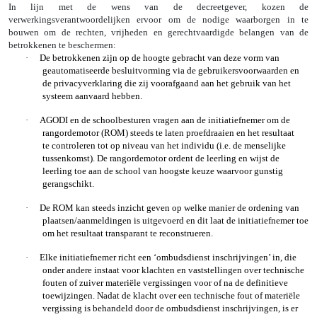
In lijn met de wens van de decreetgever, kozen de
verwerkingsverantwoordelijken ervoor om de nodige waarborgen in te
bouwen om de rechten, vrijheden en gerechtvaardigde belangen van de
betrokkenen te beschermen:
·
De betrokkenen zijn op de hoogte gebracht van deze vorm van
geautomatiseerde besluitvorming via de
gebruikersvoorwaarden
en
de
privacyverklaring
die zij voorafgaand aan het gebruik van het
systeem aanvaard hebben.
·
AGODI en de schoolbesturen vragen aan de initiatiefnemer om de
rangordemotor (ROM) steeds te laten
proefdraaien
en het resultaat
te
controleren
tot op niveau van het individu (i.e. de menselijke
tussenkomst). De rangordemotor ordent de leerling en wijst de
leerling toe aan de school van hoogste keuze waarvoor gunstig
gerangschikt.
·
De ROM kan steeds
inzicht
geven op welke manier de ordening van
plaatsen/aanmeldingen is uitgevoerd en dit laat de initiatiefnemer toe
om het resultaat
transparant
te reconstrueren.
·
Elke initiatiefnemer richt een
‘ombudsdienst
inschrijvingen’ in, die
onder andere instaat voor klachten en vaststellingen over technische
fouten of zuiver materiële vergissingen voor of na de definitieve
toewijzingen. Nadat de klacht over een technische fout of materiële
vergissing is behandeld door de ombudsdienst inschrijvingen, is er